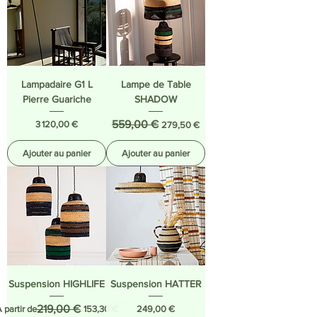
Lampadaire G1 L
Lampe de Table
Pierre Guariche
SHADOW
Prix
Prix original
559,00 €
Prix promotionnel
3 120,00 €
279,50 €
Ajouter au panier
Ajouter au panier
Suspension HIGHLIFE
Suspension HATTER
rix original
rix promotionnel
219,00 €
Prix
 partir de
153,30 €
249,00 €