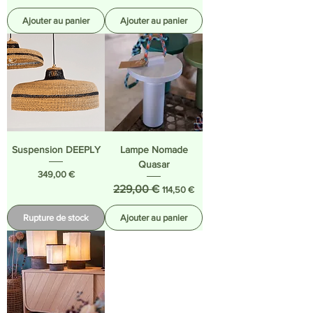
Ajouter au panier
Ajouter au panier
Suspension DEEPLY
Lampe Nomade
Quasar
Prix
349,00 €
Prix original
229,00 €
Prix promotionnel
114,50 €
Rupture de stock
Ajouter au panier