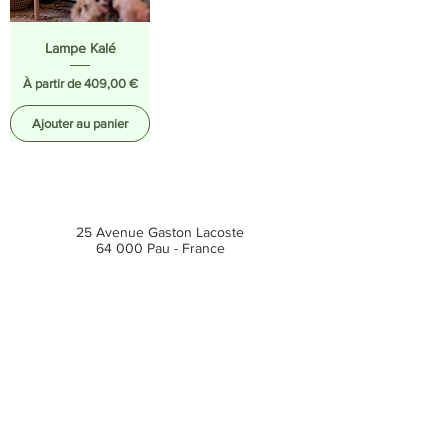
Lampe Kalé
Prix promotionnel
À partir de
409,00 €
Ajouter au panier
25 Avenue Gaston Lacoste
64 000 Pau - France
E-mail :
contact@cozyn.com
Tél :
05 59 83 92 71
Du mardi au samedi
10h30 - 18h00
Politique du magasin