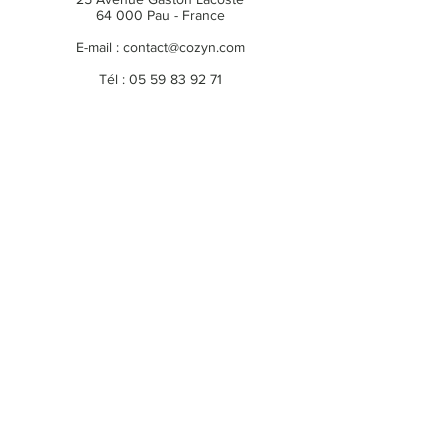
64 000 Pau - France
Dimensions:
Diamètre: 15 cm |
E-mail :
contact@cozyn.com
Hauteur: 22,5 cm
Tél :
05 59 83 92 71
Du mardi au samedi
10h30 - 18h00
Politique du magasin
Mentions légales
Politique en matière de cookies
Politique de confidentialité
Conditions générales de vente
INSCRIPTION À LA NEWSLETTER